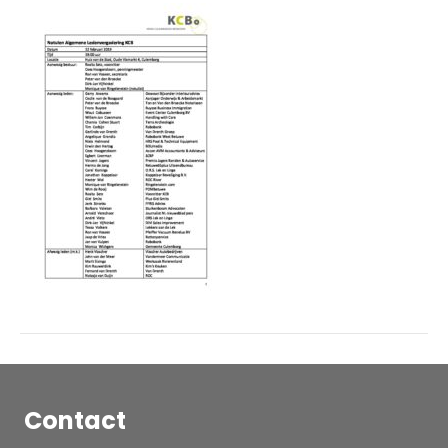
–
notulen
boekjaar
2017-
2018
Contact