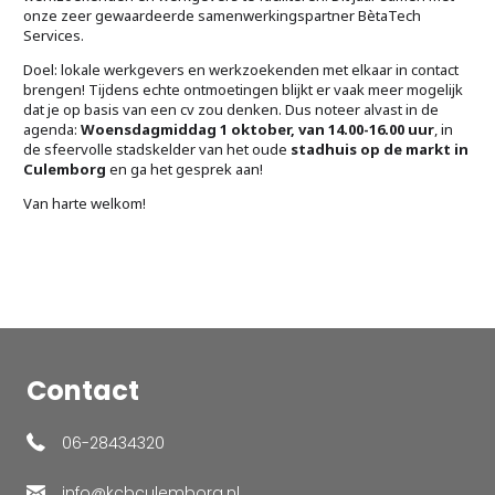
onze zeer gewaardeerde samenwerkingspartner BètaTech
Services.
Doel: lokale werkgevers en werkzoekenden met elkaar in contact
brengen! Tijdens echte ontmoetingen blijkt er vaak meer mogelijk
dat je op basis van een cv zou denken. Dus noteer alvast in de
agenda:
Woensdagmiddag 1 oktober, van 14.00-16.00 uur
, in
de sfeervolle stadskelder van het oude
stadhuis op de markt in
Culemborg
en ga het gesprek aan!
Van harte welkom!
Contact
06-28434320
info@kcbculemborg.nl