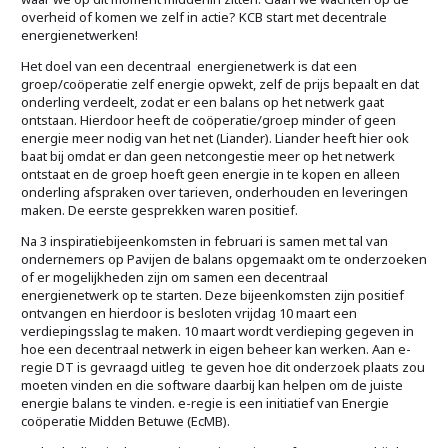
overheid of komen we zelf in actie? KCB start met decentrale
energienetwerken!
Het doel van een decentraal energienetwerk is dat een
groep/coöperatie zelf energie opwekt, zelf de prijs bepaalt en dat
onderling verdeelt, zodat er een balans op het netwerk gaat
ontstaan. Hierdoor heeft de coöperatie/groep minder of geen
energie meer nodig van het net (Liander). Liander heeft hier ook
baat bij omdat er dan geen netcongestie meer op het netwerk
ontstaat en de groep hoeft geen energie in te kopen en alleen
onderling afspraken over tarieven, onderhouden en leveringen
maken. De eerste gesprekken waren positief.
Na 3 inspiratiebijeenkomsten in februari is samen met tal van
ondernemers op Pavijen de balans opgemaakt om te onderzoeken
of er mogelijkheden zijn om samen een decentraal
energienetwerk op te starten. Deze bijeenkomsten zijn positief
ontvangen en hierdoor is besloten vrijdag 10 maart een
verdiepingsslag te maken. 10 maart wordt verdieping gegeven in
hoe een decentraal netwerk in eigen beheer kan werken. Aan e-
regie DT is gevraagd uitleg te geven hoe dit onderzoek plaats zou
moeten vinden en die software daarbij kan helpen om de juiste
energie balans te vinden. e-regie is een initiatief van Energie
coöperatie Midden Betuwe (EcMB).