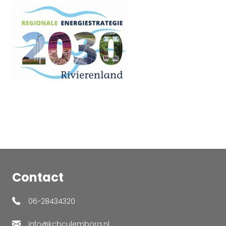
Contact
06-28434320
info@kcbculemborg.nl