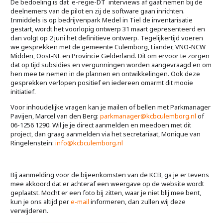
De bedoeling is dat e-regie-DT interviews af gaat nemen bij de
deelnemers van de pilot en zij de software gaan inrichten.
Inmiddels is op bedrijvenpark Medel in Tiel de inventarisatie
gestart, wordt het voorlopig ontwerp 31 maart gepresenteerd en
dan volgt op 2 juni het definitieve ontwerp. Tegelijkertijd voeren
we gesprekken met de gemeente Culemborg, Liander, VNO-NCW
Midden, Oost-NL en Provincie Gelderland. Dit om ervoor te zorgen
dat op tijd subsidies en vergunningen worden aangevraagd en om
hen mee te nemen in de plannen en ontwikkelingen. Ook deze
gesprekken verlopen positief en iedereen omarmt dit mooie
initiatief.
Voor inhoudelijke vragen kan je mailen of bellen met Parkmanager
Pavijen, Marcel van den Berg:
parkmanager@kcbculemborg.nl
of
06-1256 1290. Wil je je direct aanmelden en meedoen met dit
project, dan graag aanmelden via het secretariaat, Monique van
Ringelenstein:
info@kcbculemborg.nl
Bij aanmelding voor de bijeenkomsten van de KCB, ga je er tevens
mee akkoord dat er achteraf een weergave op de website wordt
geplaatst. Mocht er een foto bij zitten, waar je niet blij mee bent,
kun je ons altijd per
e-mail
informeren, dan zullen wij deze
verwijderen.