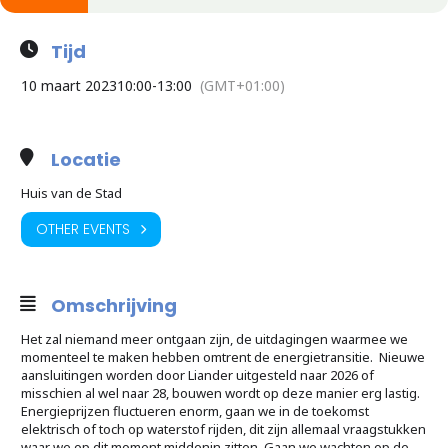
Tijd
10 maart 2023
10:00
-
13:00
(GMT+01:00)
Locatie
Huis van de Stad
OTHER EVENTS
Omschrijving
Het zal niemand meer ontgaan zijn, de uitdagingen waarmee we
momenteel te maken hebben omtrent de energietransitie. Nieuwe
aansluitingen worden door Liander uitgesteld naar 2026 of
misschien al wel naar 28, bouwen wordt op deze manier erg lastig.
Energieprijzen fluctueren enorm, gaan we in de toekomst
elektrisch of toch op waterstof rijden, dit zijn allemaal vraagstukken
waar we op dit moment middenin zitten. Gaan we wachten op de