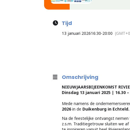
Tijd
13 januari 2026
16:30
-
20:00
(GMT+0
Omschrijving
NIEUWJAARSBIJEENKOMST RIVI
Dinsdag 13 januari 2025 | 16.30 
Mede namens de ondernemersverenig
2026
in de
Duikenburg in Echteld.
Na de feestelijke ontvangst nemen
z.s.m. Traditiegetrouw sluiten we a
te inspireren vanuit heel Rivierenland