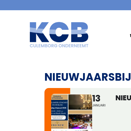
NIEUWJAARSBI
13
NIE
JANUARI