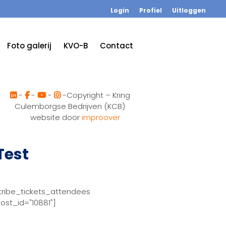
Login
Profiel
Uitloggen
Foto galerij
KVO-B
Contact
-
-
-
-Copyright – Kring
Culemborgse Bedrijven (KCB)
website door
improover
Test
tribe_tickets_attendees
ost_id="10881"]