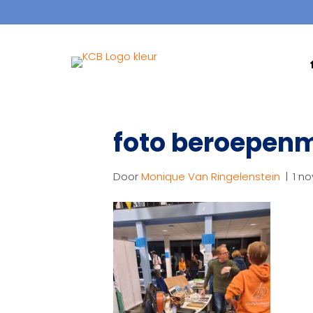
foto beroepenm
Door
Monique Van Ringelenstein
|
1 n