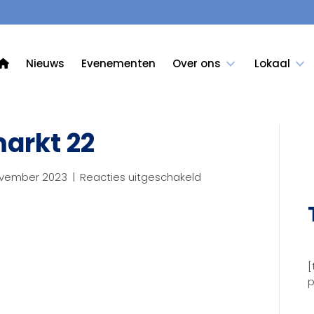
Nieuws
Evenementen
Over ons
Lokaal
arkt 22
voor
ovember 2023
|
Reacties uitgeschakeld
foto
beroepenmarkt
22
[
p