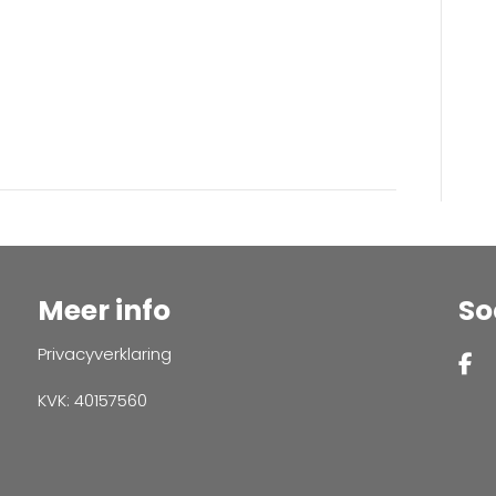
Meer info
So
Privacyverklaring
KVK: 40157560