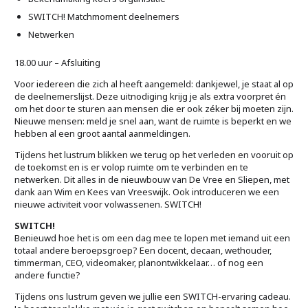
SWITCH! Matchmoment deelnemers
Netwerken
18.00 uur – Afsluiting
Voor iedereen die zich al heeft aangemeld: dankjewel, je staat al op
de deelnemerslijst. Deze uitnodiging krijg je als extra voorpret én
om het door te sturen aan mensen die er ook zéker bij moeten zijn.
Nieuwe mensen: meld je snel aan, want de ruimte is beperkt en we
hebben al een groot aantal aanmeldingen.
Tijdens het lustrum blikken we terug op het verleden en vooruit op
de toekomst en is er volop ruimte om te verbinden en te
netwerken. Dit alles in de nieuwbouw van De Vree en Sliepen, met
dank aan Wim en Kees van Vreeswijk. Ook introduceren we een
nieuwe activiteit voor volwassenen. SWITCH!
SWITCH!
Benieuwd hoe het is om een dag mee te lopen met iemand uit een
totaal andere beroepsgroep? Een docent, decaan, wethouder,
timmerman, CEO, videomaker, planontwikkelaar… of nog een
andere functie?
Tijdens ons lustrum geven we jullie een SWITCH-ervaring cadeau.