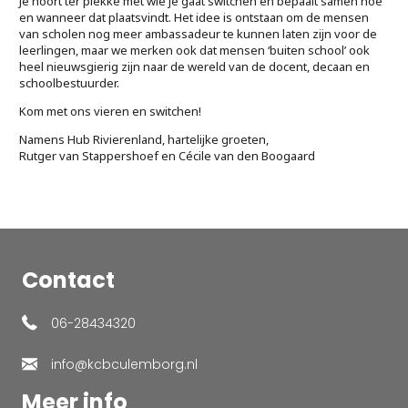
Je hoort ter plekke met wie je gaat switchen en bepaalt samen hoe
en wanneer dat plaatsvindt. Het idee is ontstaan om de mensen
van scholen nog meer ambassadeur te kunnen laten zijn voor de
leerlingen, maar we merken ook dat mensen ‘buiten school’ ook
heel nieuwsgierig zijn naar de wereld van de docent, decaan en
schoolbestuurder.
Kom met ons vieren en switchen!
Namens Hub Rivierenland, hartelijke groeten,
Rutger van Stappershoef en Cécile van den Boogaard
Contact
06-28434320
info@kcbculemborg.nl
Meer info