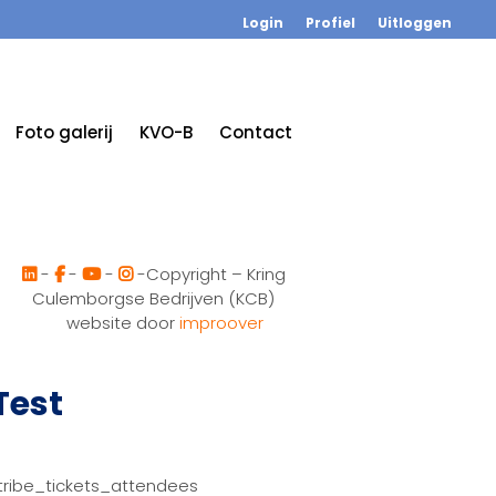
Login
Profiel
Uitloggen
Foto galerij
KVO-B
Contact
-
-
-
-Copyright – Kring
Culemborgse Bedrijven (KCB)
website door
improover
Test
tribe_tickets_attendees