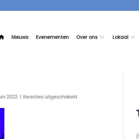
Nieuws
Evenementen
Over ons
Lokaal
voor
uni 2022
|
Reacties uitgeschakeld
IMG_1100
[