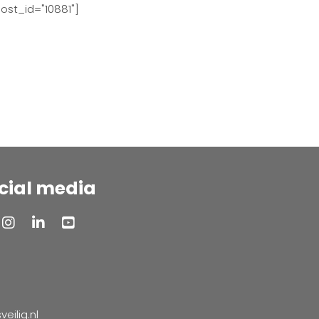
ost_id="10881"]
cial media
ilig.nl