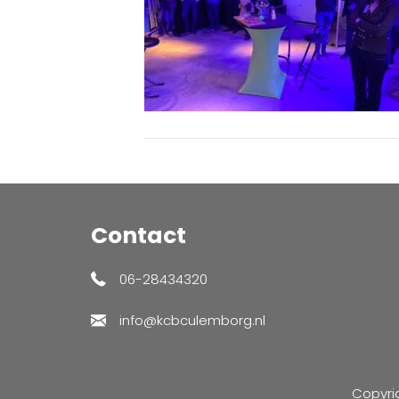
Contact
06-28434320
info@kcbculemborg.nl
Copyri