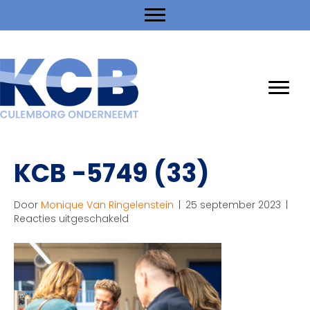
KCB -5749 (33)
Door
Monique Van Ringelenstein
|
25 september 2023
|
voor
Reacties uitgeschakeld
KCB
-5749
(33)