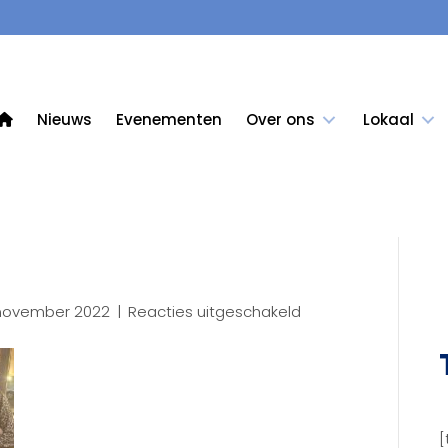
Nieuws
Evenementen
Over ons
Lokaal
voor
november 2022
|
Reacties uitgeschakeld
IMG_1187
[