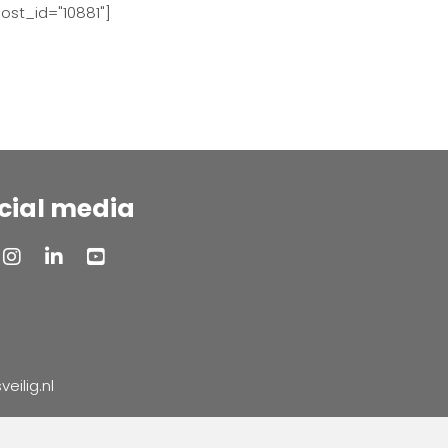
ost_id="10881"]
cial media
ilig.nl