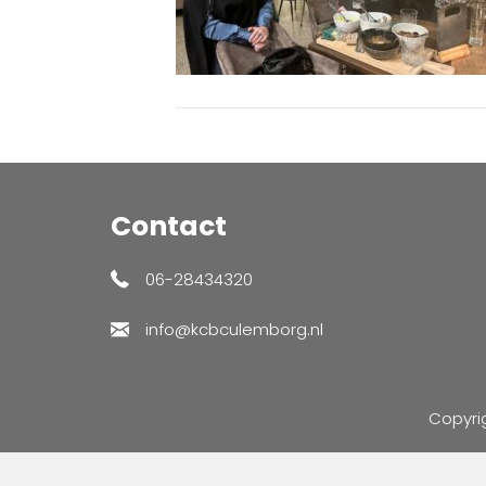
Contact
06-28434320
info@kcbculemborg.nl
Copyri