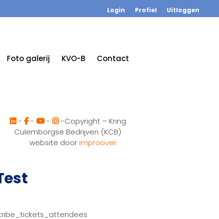
Login
Profiel
Uitloggen
Foto galerij
KVO-B
Contact
-
-
-
-Copyright – Kring
Culemborgse Bedrijven (KCB)
website door
improover
Test
tribe_tickets_attendees