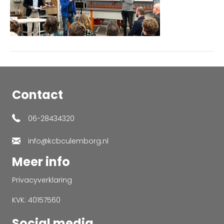
Contact
06-28434320
info@kcbculemborg.nl
Meer info
Privacyverklaring
KVK: 40157560
Social media