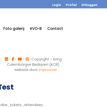
Login
Profiel
Uitloggen
Foto galerij
KVO-B
Contact
-
-
-
-Copyright – Kring
Culemborgse Bedrijven (KCB)
website door
improover
Test
tribe_tickets_attendees