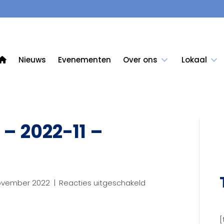
Nieuws
Evenementen
Over ons
Lokaal
– 2022-11 –
voor
november 2022
|
Reacties uitgeschakeld
Nieuwsbrief
#9
–
[