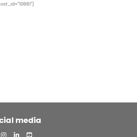
ost_id="10881"]
cial media