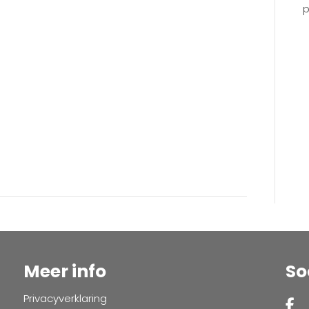
2022-
p
11
–
spoorzone
Meer info
So
Privacyverklaring