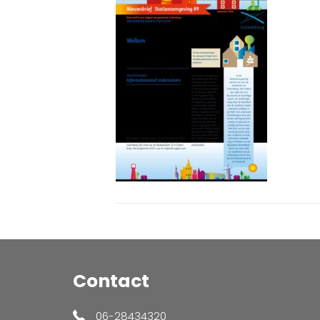
Contact
06-28434320