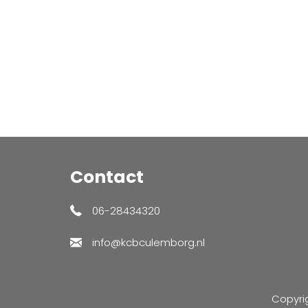
Contact
06-28434320
info@kcbculemborg.nl
Copyri