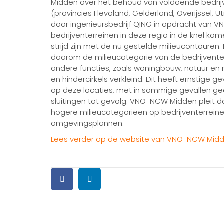
Midden over het behoud van voldoende bedrijv
(provincies Flevoland, Gelderland, Overijssel, Ut
door ingenieursbedrijf QING in opdracht van VN
bedrijventerreinen in deze regio in de knel k
strijd zijn met de nu gestelde milieucontoure
daarom de milieucategorie van de bedrijvente
andere functies, zoals woningbouw, natuur en 
en hindercirkels verkleind. Dit heeft ernstige
op deze locaties, met in sommige gevallen g
sluitingen tot gevolg. VNO-NCW Midden pleit d
hogere milieucategorieën op bedrijventerreine
omgevingsplannen.
Lees verder op de website van VNO-NCW Midd