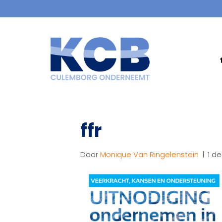
ffr
Door
Monique Van Ringelenstein
|
1 d