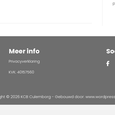
p
Meer info
So
Privacyverklaring
KVK: 40157560
ght © 2026 KCB Culemborg - Gebouwd door:
www.wordpressve