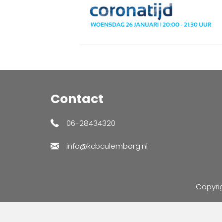
Contact
06-28434320
info@kcbculemborg.nl
Copyri