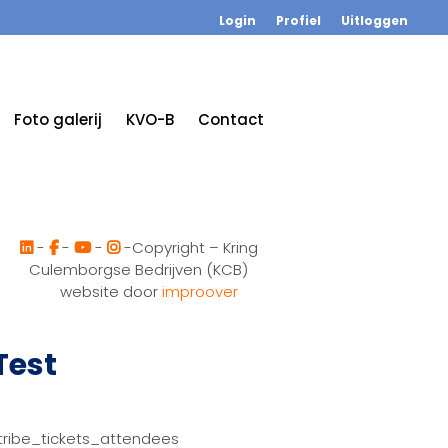
Login
Profiel
Uitloggen
Foto galerij
KVO-B
Contact
-
-
-
-Copyright – Kring
Culemborgse Bedrijven (KCB)
website door
improover
Test
tribe_tickets_attendees