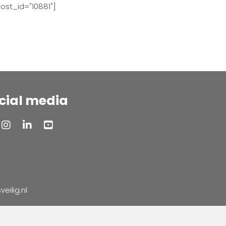
ost_id="10881"]
cial media
ilig.nl