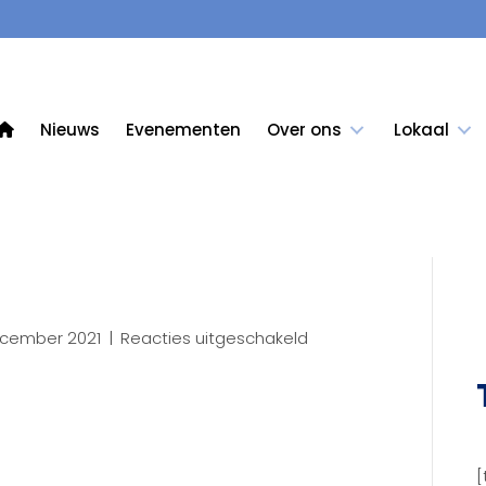
Nieuws
Evenementen
Over ons
Lokaal
voor
ecember 2021
|
Reacties uitgeschakeld
ffr
[