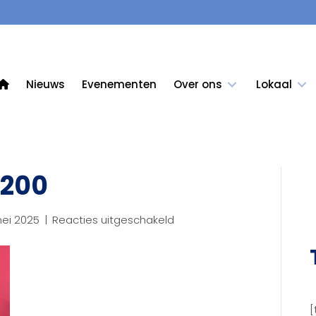
Nieuws
Evenementen
Over ons
Lokaal
1200
voor
mei 2025
|
Reacties uitgeschakeld
HBOhub-
1200-
1200
[