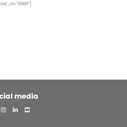
ost_id="10881"]
cial media