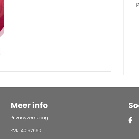
p
Meer info
So
Privacyverklaring
KVK: 40157560