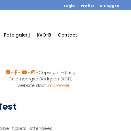
Login
Profiel
Uitloggen
Foto galerij
KVO-B
Contact
-
-
-
-Copyright – Kring
Culemborgse Bedrijven (KCB)
website door
improover
Test
tribe_tickets_attendees