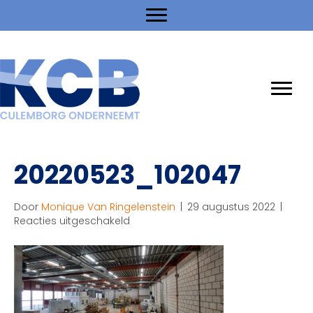
20220523_102047
Door
Monique Van Ringelenstein
|
29 augustus 2022
|
voor
Reacties uitgeschakeld
20220523_102047