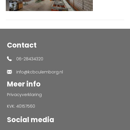
Contact
06-28434320
info@kcbculemborg.nl
Meer info
Privacyverklaring
KVK: 40157560
Social media