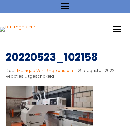
20220523_102158
Door
Monique Van Ringelenstein
|
29 augustus 2022
|
voor
Reacties uitgeschakeld
20220523_102158