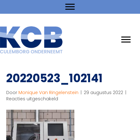
20220523_102141
Door
Monique Van Ringelenstein
|
29 augustus 2022
|
voor
Reacties uitgeschakeld
20220523_102141