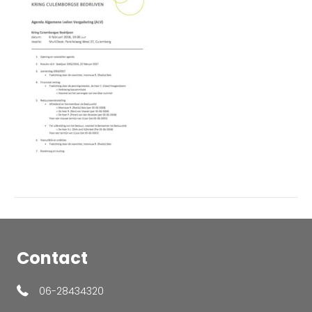
ALV
–
KCB
Contact
06-28434320