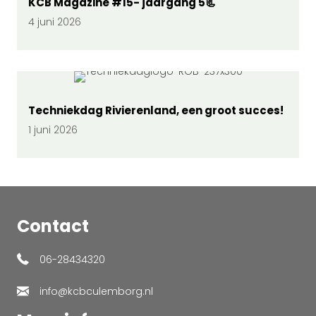
KCB Magazine #15- jaargang 5📃
4 juni 2026
Techniekdag Rivierenland, een groot succes!
1 juni 2026
Contact
06-28434320
info@kcbculemborg.nl