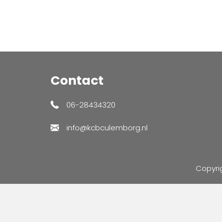
Contact
06-28434320
info@kcbculemborg.nl
Copyri