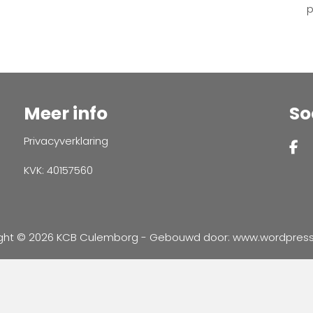
p
Meer info
So
Privacyverklaring
KVK: 40157560
ght © 2026 KCB Culemborg - Gebouwd door:
www.wordpressve