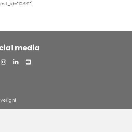
ost_id="10881"]
cial media
ilig.nl