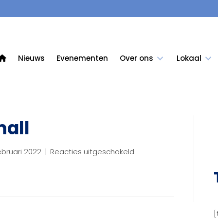
Nieuws
Evenementen
Over ons
Lokaal
all
voor
ebruari 2022
|
Reacties uitgeschakeld
logo_250px-
small
[