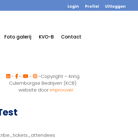
Login
Profiel
Uitloggen
Foto galerij
KVO-B
Contact
-
-
-
-Copyright – Kring
Culemborgse Bedrijven (KCB)
website door
improover
Test
tribe_tickets_attendees