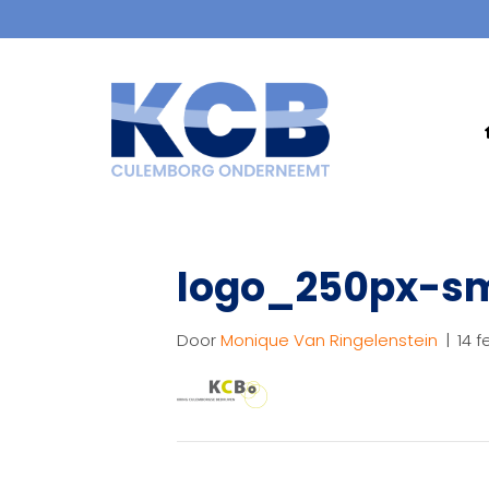
logo_250px-sm
Door
Monique Van Ringelenstein
|
14 f