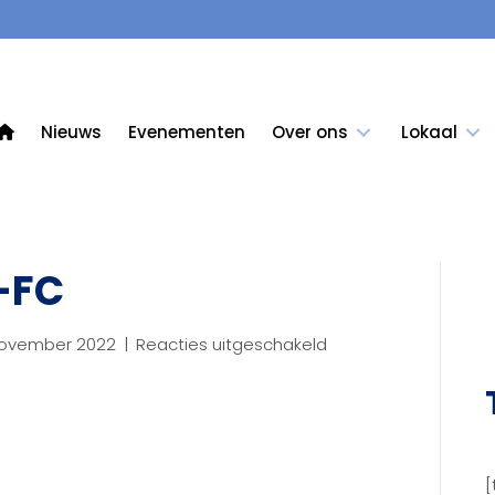
Nieuws
Evenementen
Over ons
Lokaal
-FC
voor
november 2022
|
Reacties uitgeschakeld
StoutenWijnen-
FC
[