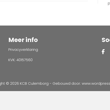
p
Meer info
So
Privacyverklaring
KVK: 40157560
ght © 2026 KCB Culemborg - Gebouwd door:
www.wordpressve