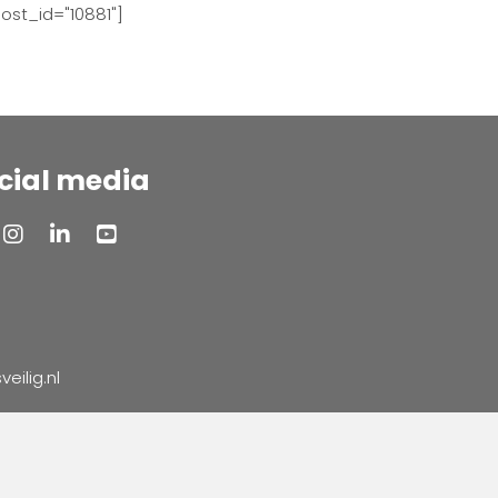
ost_id="10881"]
cial media
ilig.nl