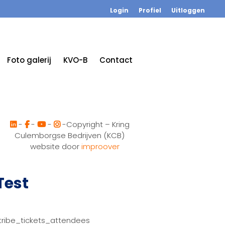
Login
Profiel
Uitloggen
Foto galerij
KVO-B
Contact
-
-
-
-Copyright – Kring
Culemborgse Bedrijven (KCB)
website door
improover
Test
tribe_tickets_attendees