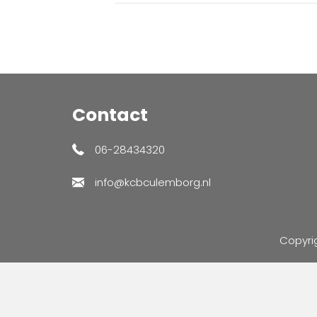
Contact
06-28434320
info@kcbculemborg.nl
Copyri