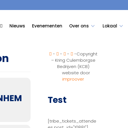
Nieuws
Evenementen
Over ons
Lokaal
-
-
-
-Copyright
on
– Kring Culemborgse
Bedrijven (KCB)
website door
improover
RNHEM
Test
[tribe_tickets_attende
es post_id="10881"]