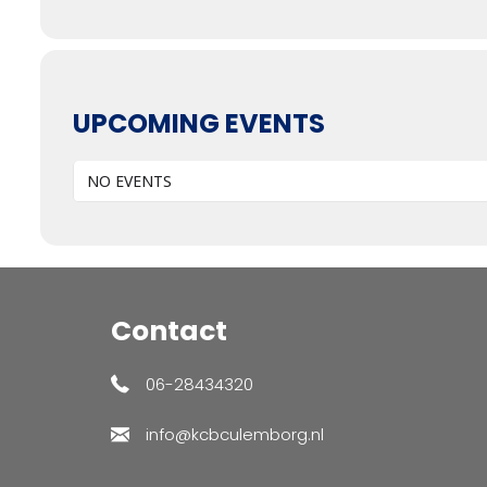
UPCOMING EVENTS
NO EVENTS
Contact
06-28434320
info@kcbculemborg.nl