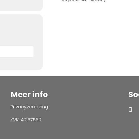
Meer info
So
Privacyverklaring
KVK: 40157560