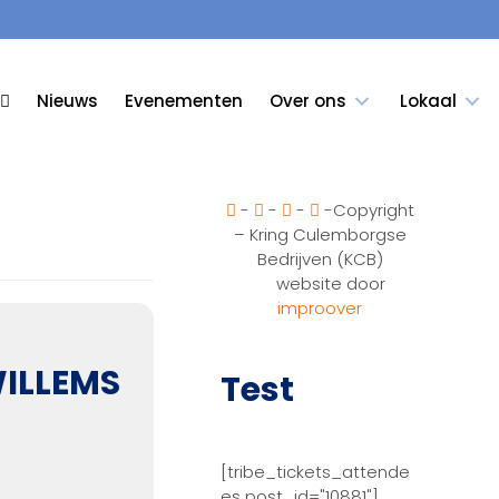
Nieuws
Evenementen
Over ons
Lokaal
-
-
-
-Copyright
– Kring Culemborgse
Bedrijven (KCB)
website door
improover
ILLEMS
Test
[tribe_tickets_attende
es post_id="10881"]