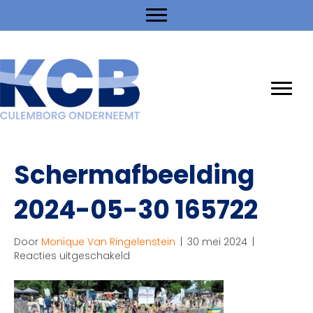
Schermafbeelding
2024-05-30 165722
Door
Monique Van Ringelenstein
|
30 mei 2024
|
voor
Reacties uitgeschakeld
Schermafbeelding
2024-
05-
30