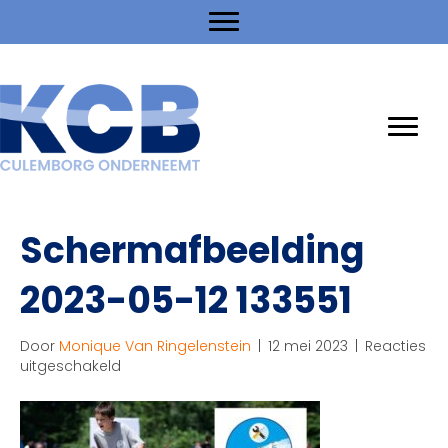
Schermafbeelding
2023-05-12 133551
Door
Monique Van Ringelenstein
|
12 mei 2023
|
Reacties
voor
uitgeschakeld
Schermafbeelding
2023-
05-
12