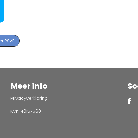
er RSVP
Meer info
So
Privacyverklaring
KVK: 40157560