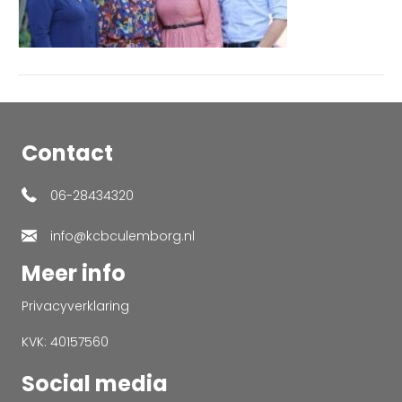
Contact
06-28434320
info@kcbculemborg.nl
Meer info
Privacyverklaring
KVK: 40157560
Social media