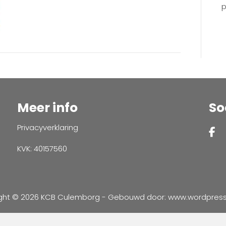
17
p
112332
Meer info
So
Privacyverklaring
KVK: 40157560
ght © 2026 KCB Culemborg - Gebouwd door:
www.wordpressve