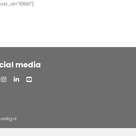
ost_id="10881"]
cial media
ilig.nl