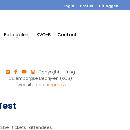
Login
Profiel
Uitloggen
Foto galerij
KVO-B
Contact
-
-
-
-Copyright – Kring
Culemborgse Bedrijven (KCB)
website door
improover
Test
tribe_tickets_attendees