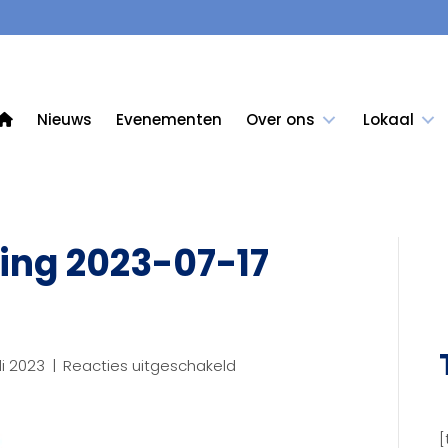
Nieuws
Evenementen
Over ons
Lokaal
ing 2023-07-17
voor
uli 2023
|
Reacties uitgeschakeld
Schermafbeelding
2023-
07-
[