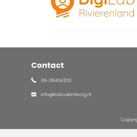
Contact
06-28434320
info@kcbculemborg.nl
Copyri