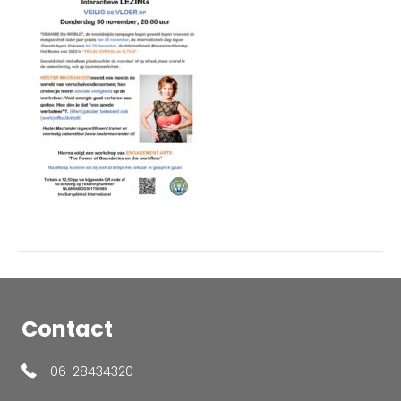
School
_v2_club
versie
_
Contact
06-28434320