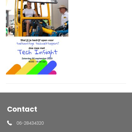
Contact
06-28434320