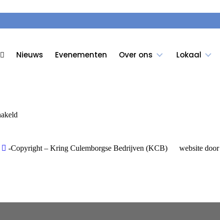
Nieuws
Evenementen
Over ons
Lokaal
voor
hakeld
2a
-
-Copyright – Kring Culemborgse Bedrijven (KCB)
website doo