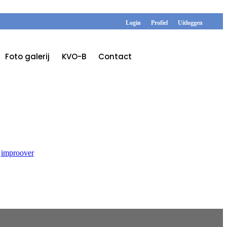
Login
Profiel
Uitloggen
Foto galerij
KVO-B
Contact
r
improover