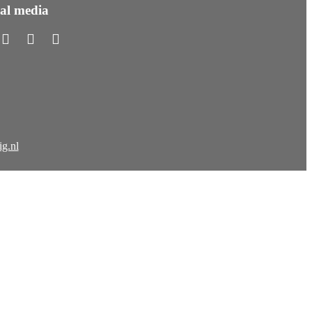
ial media
g.nl