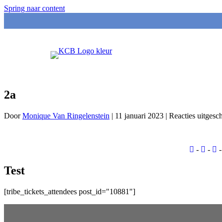
Spring naar content
2a
Door
Monique Van Ringelenstein
|
11 januari 2023
|
Reacties uitgesc
-
-
Test
[tribe_tickets_attendees post_id="10881"]