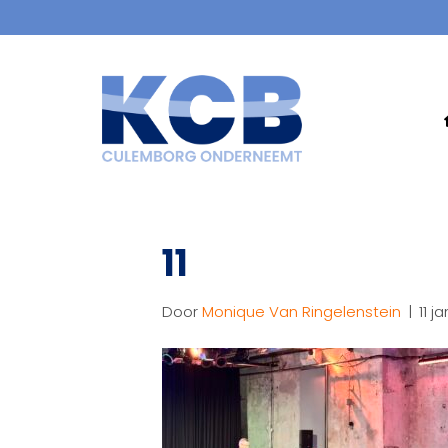
11
Door
Monique Van Ringelenstein
|
11 j