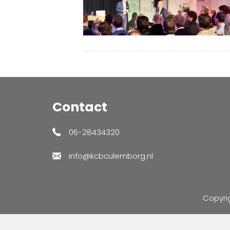
Contact
06-28434320
info@kcbculemborg.nl
Copyri