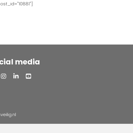
ost_id="10881"]
cial media
ilig.nl