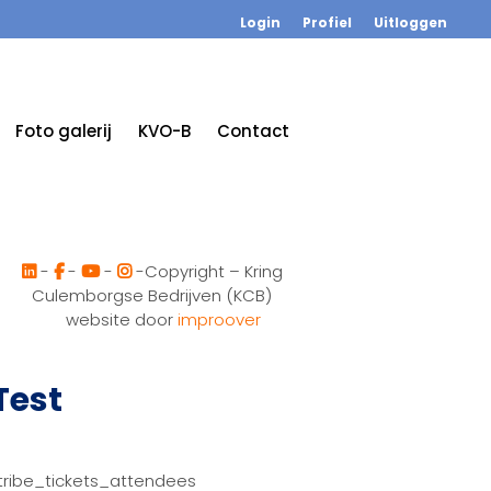
Login
Profiel
Uitloggen
Foto galerij
KVO-B
Contact
-
-
-
-Copyright – Kring
Culemborgse Bedrijven (KCB)
website door
improover
Test
tribe_tickets_attendees