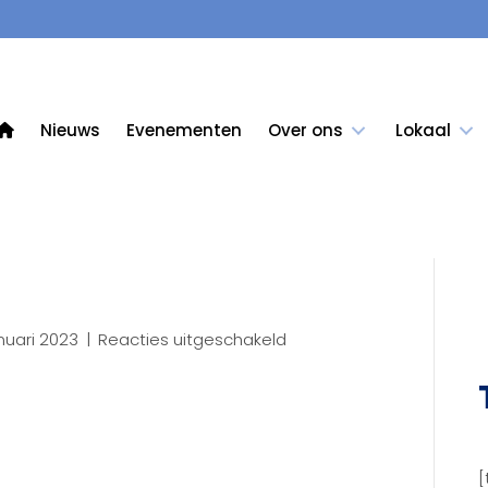
Nieuws
Evenementen
Over ons
Lokaal
voor
anuari 2023
|
Reacties uitgeschakeld
19
[