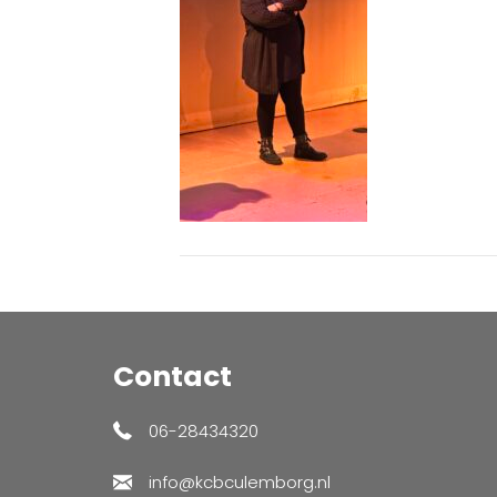
Contact
06-28434320
info@kcbculemborg.nl