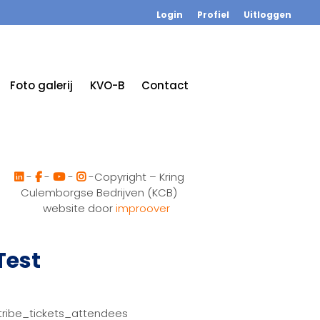
Login
Profiel
Uitloggen
Foto galerij
KVO-B
Contact
-
-
-
-Copyright – Kring
Culemborgse Bedrijven (KCB)
website door
improover
Test
tribe_tickets_attendees