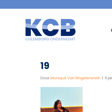
19
Door
Monique Van Ringelenstein
|
11 j