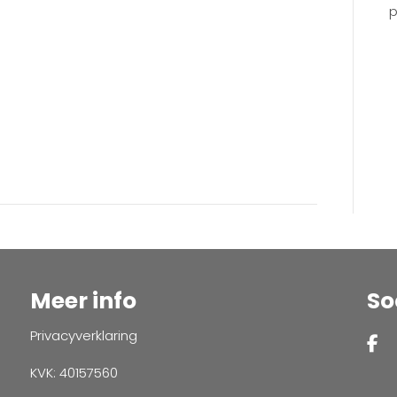
p
Meer info
So
Privacyverklaring
KVK: 40157560