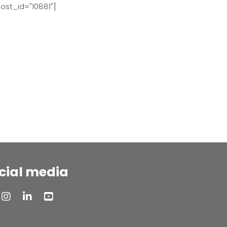
ost_id="10881"]
cial media