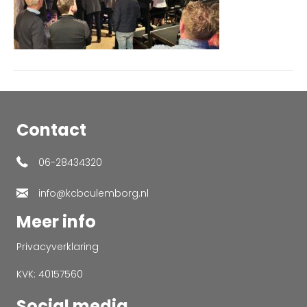
Contact
06-28434320
info@kcbculemborg.nl
Meer info
Privacyverklaring
KVK: 40157560
Social media