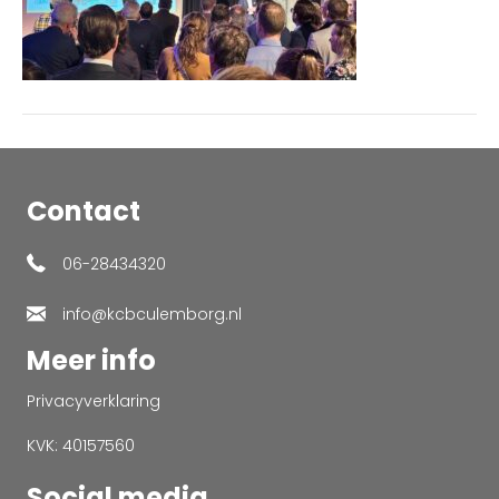
Contact
06-28434320
info@kcbculemborg.nl
Meer info
Privacyverklaring
KVK: 40157560
Social media