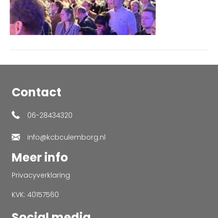
Contact
06-28434320
info@kcbculemborg.nl
Meer info
Privacyverklaring
KVK: 40157560
Social media