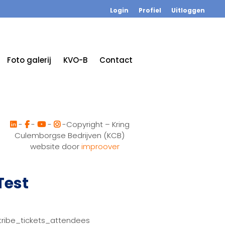
Login
Profiel
Uitloggen
Foto galerij
KVO-B
Contact
-
-
-
-Copyright – Kring
Culemborgse Bedrijven (KCB)
website door
improover
Test
tribe_tickets_attendees