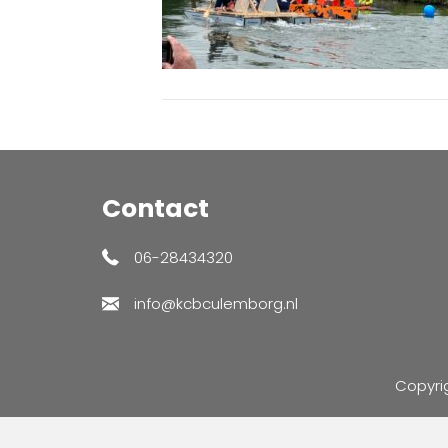
Contact
06-28434320
info@kcbculemborg.nl
Copyri