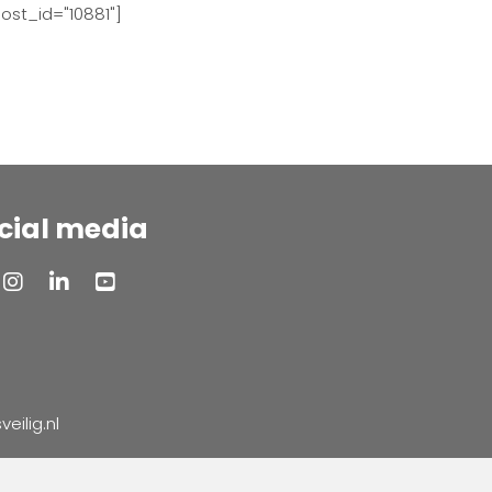
ost_id="10881"]
cial media
ilig.nl