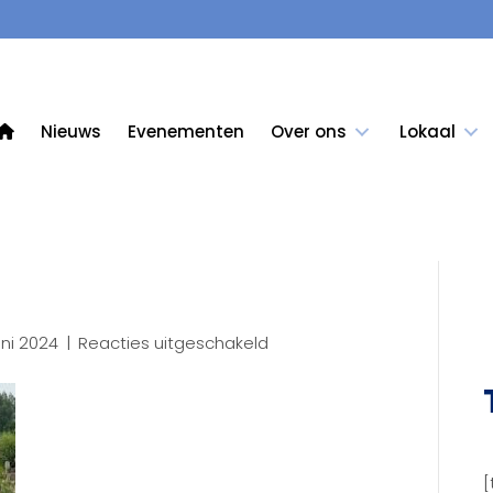
Nieuws
Evenementen
Over ons
Lokaal
voor
uni 2024
|
Reacties uitgeschakeld
IMG_9754
[