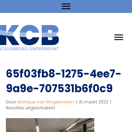
65f03fb8-1275-4ee7-
9a9e-707531b6f0c9
Door
Monique Van Ringelenstein
|
15 maart 2023
|
voor
Reacties uitgeschakeld
65f03fb8-
1275-
4ee7-
9a9e-