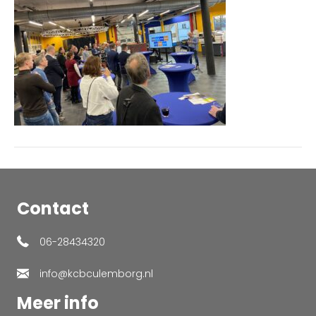
707531b6f0c9
Contact
06-28434320
info@kcbculemborg.nl
Meer info