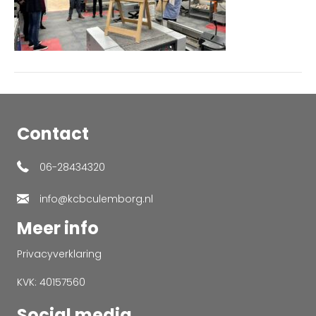
Contact
06-28434320
info@kcbculemborg.nl
Meer info
Privacyverklaring
KVK: 40157560
Social media