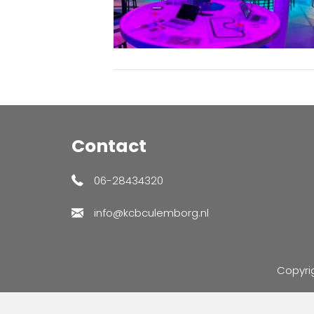
Contact
06-28434320
info@kcbculemborg.nl
Copyri