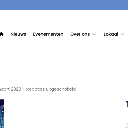
Nieuws
Evenementen
Over ons
Lokaal
voor
maart 2023
|
Reacties uitgeschakeld
IMG_2594
[