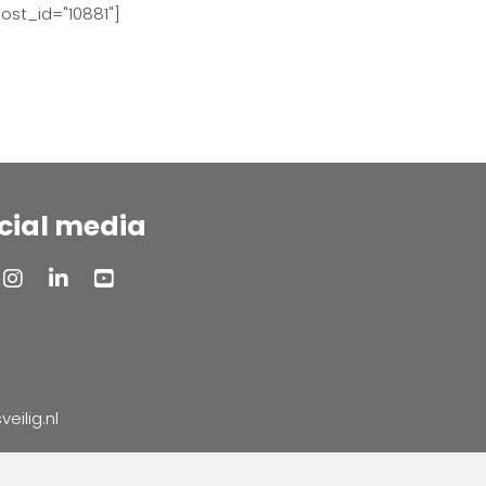
ost_id="10881"]
cial media
ilig.nl