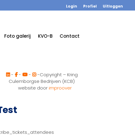
Login
Profiel
Uitloggen
Foto galerij
KVO-B
Contact
-
-
-
-Copyright – Kring
Culemborgse Bedrijven (KCB)
website door
improover
Test
tribe_tickets_attendees