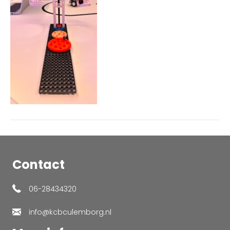
Contact
06-28434320
info@kcbculemborg.nl