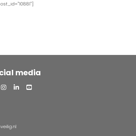
ost_id="10881"]
cial media
ilig.nl