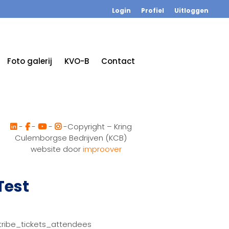
Login
Profiel
Uitloggen
Foto galerij
KVO-B
Contact
-
-
-
-Copyright – Kring
Culemborgse Bedrijven (KCB)
website door
improover
Test
tribe_tickets_attendees