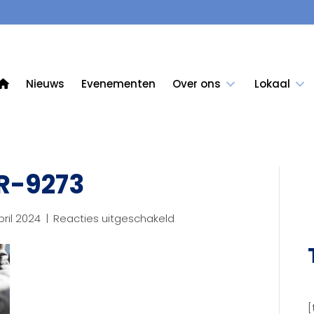
Nieuws
Evenementen
Over ons
Lokaal
R-9273
voor
pril 2024
|
Reacties uitgeschakeld
KCB_april24_LR-
9273
[