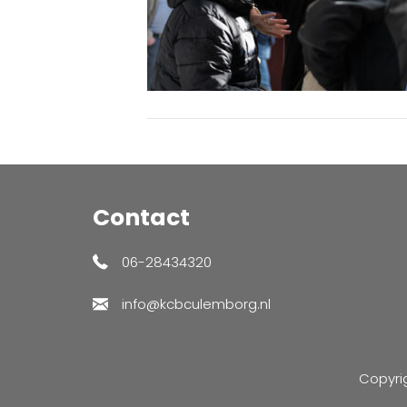
Contact
06-28434320
info@kcbculemborg.nl
Copyri