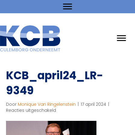
KCB_april24_LR-
9349
Door
Monique Van Ringelenstein
|
17 april 2024
|
voor
Reacties uitgeschakeld
KCB_april24_LR-
9349