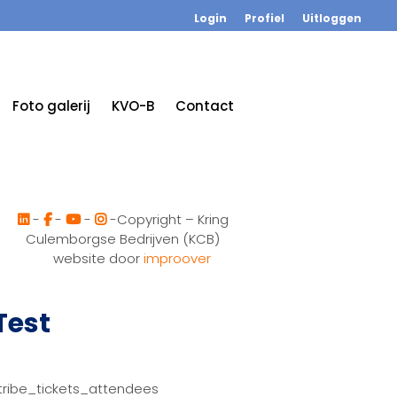
Login
Profiel
Uitloggen
Foto galerij
KVO-B
Contact
-
-
-
-Copyright – Kring
Culemborgse Bedrijven (KCB)
website door
improover
Test
tribe_tickets_attendees