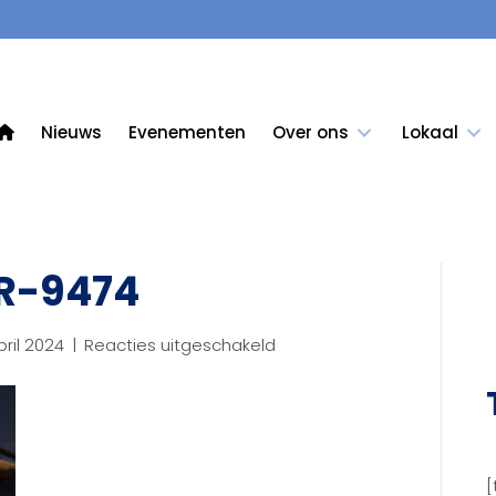
Nieuws
Evenementen
Over ons
Lokaal
R-9474
voor
pril 2024
|
Reacties uitgeschakeld
KCB_april24_LR-
9474
[