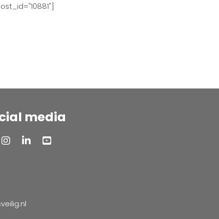
ost_id="10881"]
cial media
ilig.nl