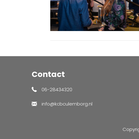
Contact
06-28434320
info@kcbculemborg.nl
Copyri