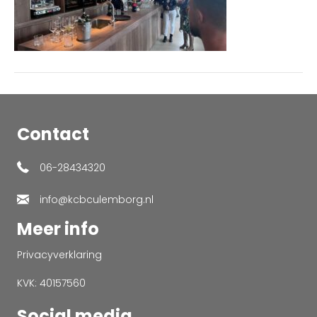
Contact
06-28434320
info@kcbculemborg.nl
Meer info
Privacyverklaring
KVK: 40157560
Social media