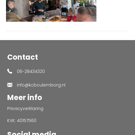
Contact
06-28434320
info@kcbculemborg.nl
Meer info
Privacyverklaring
KVK: 40157560
Social media