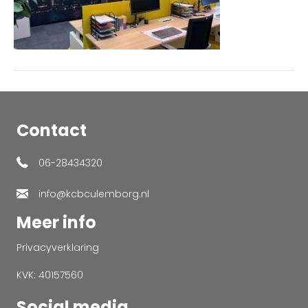
Contact
06-28434320
info@kcbculemborg.nl
Meer info
Privacyverklaring
KVK: 40157560
Social media