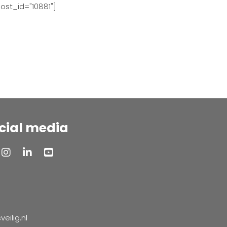
ost_id="10881"]
cial media
ilig.nl