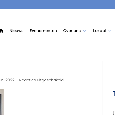
Nieuws
Evenementen
Over ons
Lokaal
voor
uni 2022
|
Reacties uitgeschakeld
IMG_8729
[