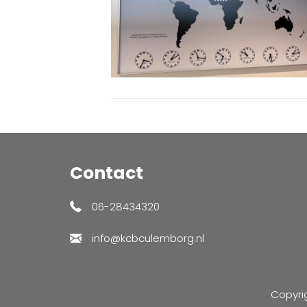
Contact
06-28434320
info@kcbculemborg.nl
Copyri