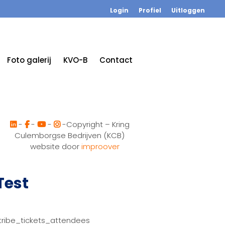
Login
Profiel
Uitloggen
Foto galerij
KVO-B
Contact
-
-
-
-Copyright – Kring
Culemborgse Bedrijven (KCB)
website door
improover
Test
tribe_tickets_attendees