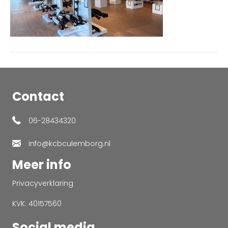
Contact
06-28434320
info@kcbculemborg.nl
Meer info
Privacyverklaring
KVK: 40157560
Social media