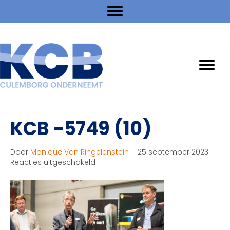
KCB -5749 (10)
Door
Monique Van Ringelenstein
|
25 september 2023
|
voor
Reacties uitgeschakeld
KCB
-5749
(10)